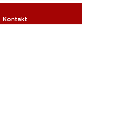
Kontakt
Adresse:
Silligatter 51
9492 Eschen
Liechtenstein
Telefon:
+41 78 726 12 44
Mail:
denis@lackierer.li
© 2021 lackierer.li
Webdesign by www.cynthialind.com