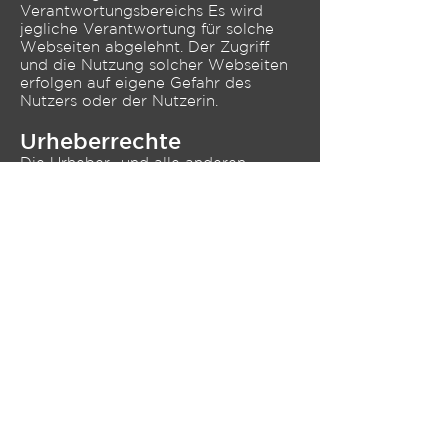
Verantwortungsbereichs Es wird
jegliche Verantwortung für solche
Webseiten abgelehnt. Der Zugriff
und die Nutzung solcher Webseiten
erfolgen auf eigene Gefahr des
Nutzers oder der Nutzerin.
Urheberrechte
Die Urheber- und alle anderen
Rechte an Inhalten, Bildern, Fotos
oder anderen Dateien auf der
Website gehören ausschliesslich der
Firma lackierer.li oder den speziell
genannten Rechtsinhabern. Für die
Reproduktion jeglicher Elemente ist
die schriftliche Zustimmung der
Urheberrechtsträger im Voraus
einzuholen.
Quelle
Dieses Impressum wurde am
27.01.2021
mit dem Impressum
Generator der Webdesign Agentur
Webkönig
erstellt. Die Agentur